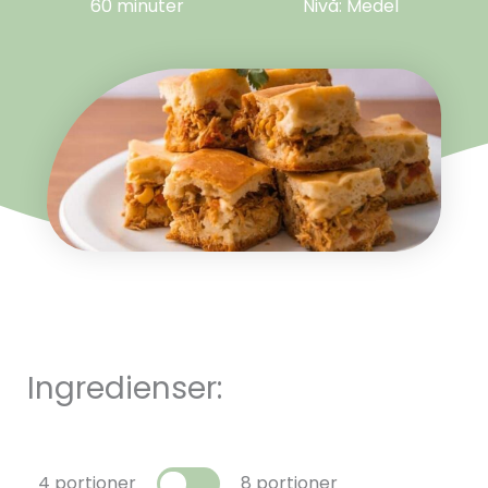
60 minuter
Nivå: Medel
Ingredienser:
4 portioner
8 portioner