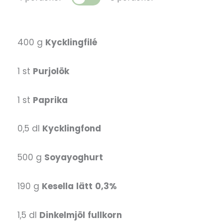
400 g
Kycklingfilé
1 st
Purjolök
1 st
Paprika
0,5 dl
Kycklingfond
500 g
Soyayoghurt
190 g
Kesella
lätt
0,3%
1,5 dl
Dinkelmjöl
fullkorn