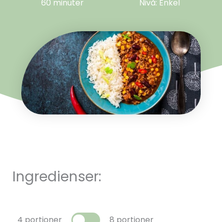
60 minuter
Nivå: Enkel
Ingredienser:
4 portioner
8 portioner