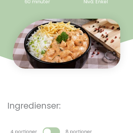
60 minuter
Nivå: Enkel
Ingredienser:
4 portioner
8 portioner