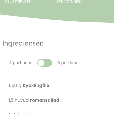
30 minuter
Nivå: Enkel
Ingredienser:
4 portioner
8 portioner
650 g
Kycklingfilé
1,5 huvud
romansallad