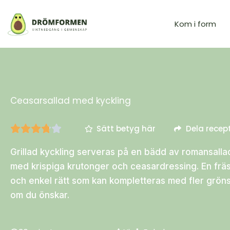
Kom i form
Ceasarsallad med kyckling
Sätt betyg här
Dela recep
Grillad kyckling serveras på en bädd av romansalla
med krispiga krutonger och ceasardressing. En frä
och enkel rätt som kan kompletteras med fler grön
om du önskar.