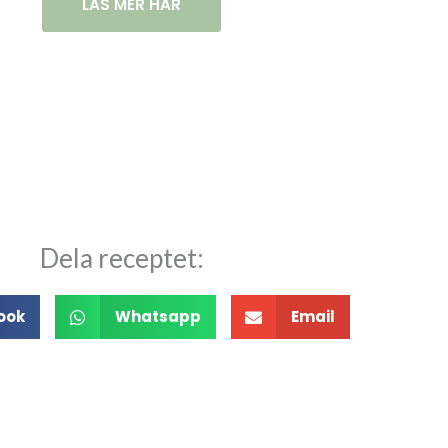
LÄS MER HÄR
Dela receptet:
ook
Whatsapp
Email