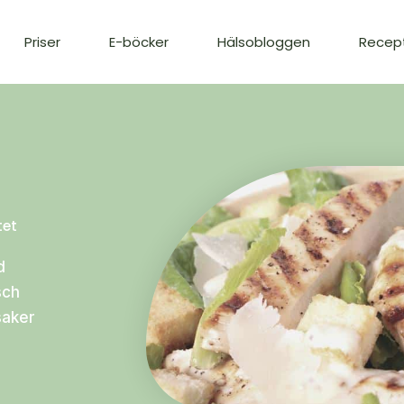
Priser
E-böcker
Hälsobloggen
Recep
tet
d
sch
saker