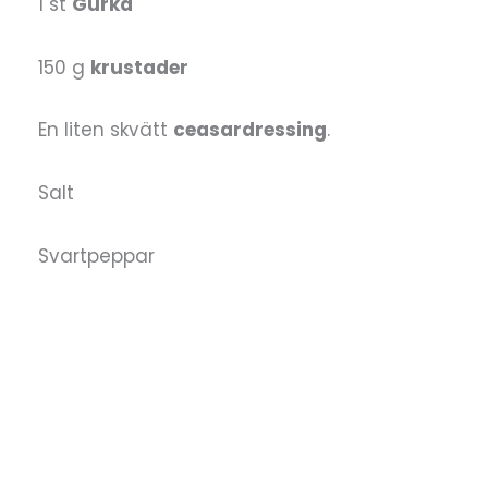
1 st
Gurka
150 g
krustader
En liten skvätt
ceasardressing
.
Salt
Svartpeppar