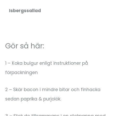
Isbergssallad
Gör så här:
1 – Koka bulgur enligt instruktioner på
förpackningen
2 – Skär bacon i mindre bitar och finhacka
sedan paprika & purjolök.
3 – Stek de tillsammans i en stekpanna med