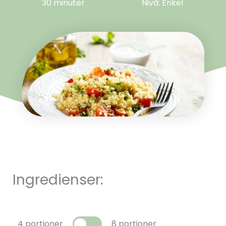
30 minuter
Nivå: Enkel
Ingredienser:
4 portioner
8 portioner