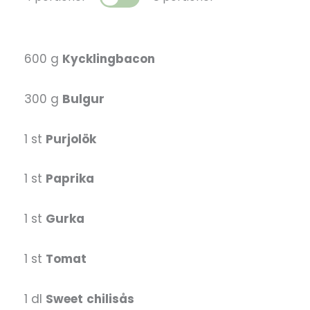
600 g
Kycklingbacon
300 g
Bulgur
1 st
Purjolök
1 st
Paprika
1 st
Gurka
1 st
Tomat
1 dl
Sweet
chilisås