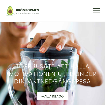
TOPP 8 SÄTT ATT HÅLLA
MOTIVATIONEN UPPE UNDER
DIN VIKTNEDGÅNGSRESA
ALLA INLÄGG