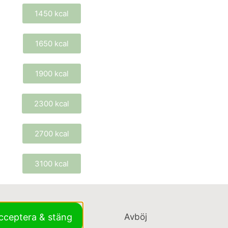
1450 kcal
1650 kcal
1900 kcal
2300 kcal
2700 kcal
3100 kcal
cceptera & stäng
Avböj