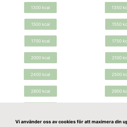
1300 kcal
1350 kc
1500 kcal
1550 kc
1700 kcal
1750 kc
2000 kcal
2100 kc
2400 kcal
2500 kc
2800 kcal
2900 kc
3200 kcal
Vi använder oss av cookies för att maximera din u