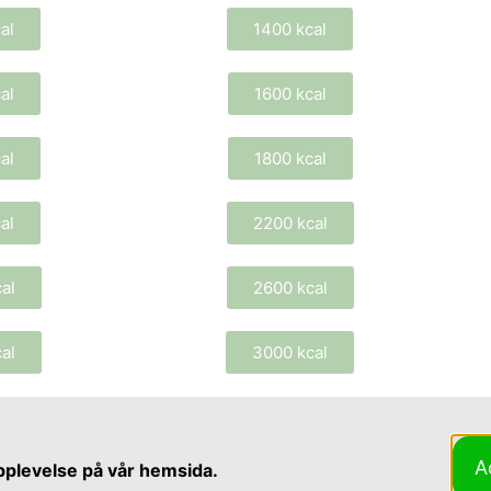
al
1400 kcal
al
1600 kcal
al
1800 kcal
al
2200 kcal
al
2600 kcal
al
3000 kcal
A
pplevelse på vår hemsida.